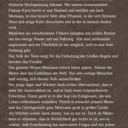
filmische Hochspannung bekannt. Mit seinem monumentalen
Fantasy-Epos betritt er nun Neuland und entführt uns nach
Memiana, in eine bizarre Welt ohne Pflanzen, in der sich flirrende
Hitze und eisige Kälte abwechseln und in der es niemals dunkel
wird.
Menschen aus verschiedenen Völkern kämpfen mit wilden Bestien
um das wenige Wasser und um Nahrung. Alle sind aufeinander
angewiesen und ein Überleben ist nur möglich, weil es eine feste
Ordnung gibt.
Das Volk der Xeno sorgt für die Einhaltung der Großen Regeln und
bewahrt den Frieden.
Das gesamte Wissen Memianas jedoch hüten andere. Alleine die
Memo sind das Gedächtnis der Welt. Nur sehr wenige Menschen
sind würdig, sich diesem Volk anzuschließen.
Der junge Jäger und Wächter Jarek erfährt überraschend, dass er
einer der Auserwählten ist, und er fasst einen folgenschweren
Entschluss. Damit gerät er in den Sog von Ereignissen, die sein
Leben vollkommen verändern. Plötzlich ermordet jemand Memo
und das Gleichgewicht ganz Memianas gerät in größte Gefahr.
Als Wächter wusste Jarek immer, was zu tun ist. Doch als Memo
muss er erkennen, dass in Wirklichkeit gar nichts so ist, wie es
scheint. Jede Entscheidung hat unerwartete Folgen und mit jedem